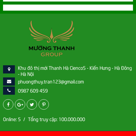
Khu đô thị mới Thanh Hà Cienco5 - Kiến Hưng - Hà Đông
- Hà Nội
phuongthuy.tran123@gmail.com
0987 609 459
Online
: 5
/
Tổng truy cập:
100.000.000