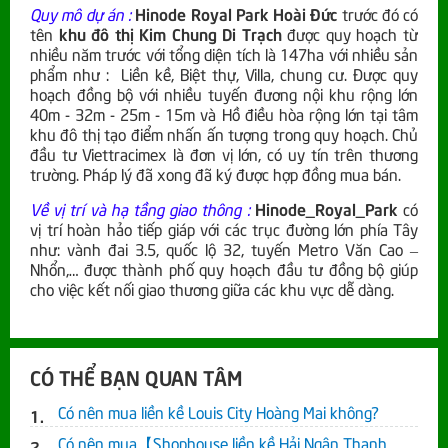
Quy mô dự án :
Hinode Royal Park Hoài Đức
trước đó có
tên
khu đô thị Kim Chung Di Trạch
được quy hoạch từ
nhiều năm trước với tổng diện tích là 147ha với nhiều sản
phẩm như : Liền kề, Biệt thự, Villa, chung cư. Được quy
hoạch đồng bộ với nhiều tuyến đương nội khu rộng lớn
40m - 32m - 25m - 15m và Hồ điều hòa rộng lớn tại tâm
khu đô thị tạo điểm nhấn ấn tượng trong quy hoạch. Chủ
đầu tư Viettracimex là đơn vị lớn, có uy tín trên thương
trường. Pháp lý đã xong đã ký được hợp đồng mua bán.
Về vị trí và hạ tầng giao thông :
Hinode_Royal_Park
có
vị trí hoàn hảo tiếp giáp với các trục đường lớn phía Tây
như: vành đai 3.5, quốc lộ 32, tuyến Metro Văn Cao –
Nhổn,… được thành phố quy hoạch đầu tư đồng bộ giúp
cho việc kết nối giao thương giữa các khu vực dễ dàng.
CÓ THỂ BẠN QUAN TÂM
Có nên mua liền kề Louis City Hoàng Mai không?
Có nên mua【Shophouse liền kề Hải Ngân Thanh