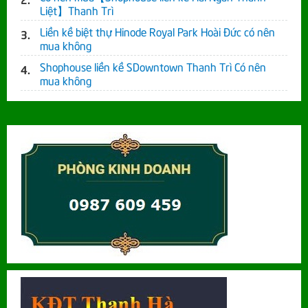
Liệt】Thanh Trì
Liền kề biệt thự Hinode Royal Park Hoài Đức có nên
mua không
Shophouse liền kề SDowntown Thanh Trì Có nên
mua không