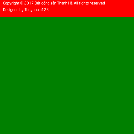
Copyright
2017
Bất động sản Thanh Hà
. All rights reserved
©
Designed by
Tonypham123