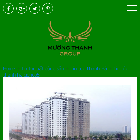
Home
›
tin tức bất động sản
›
Tin tức Thanh Hà
›
Tin tức
thanh hà cienco5