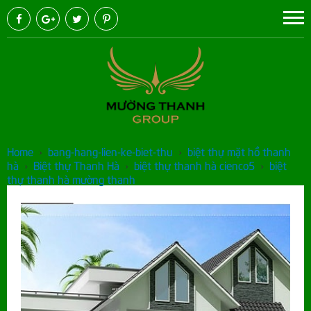
Home
›
bang-hang-lien-ke-biet-thu
›
biệt thự mặt hồ thanh
hà
›
Biệt thự Thanh Hà
›
biệt thự thanh hà cienco5
›
biệt
thự thanh hà mường thanh